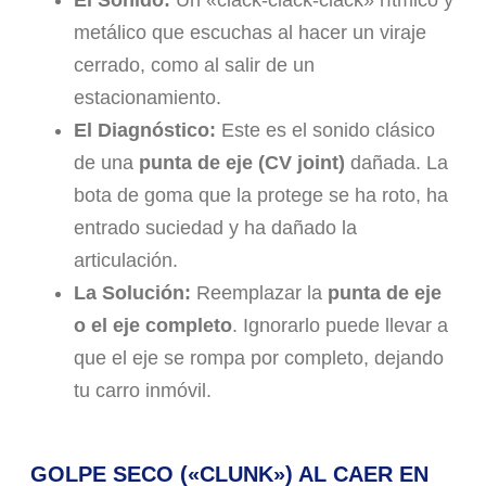
El Sonido:
Un «clack-clack-clack» rítmico y
metálico que escuchas al hacer un viraje
cerrado, como al salir de un
estacionamiento.
El Diagnóstico:
Este es el sonido clásico
de una
punta de eje (CV joint)
dañada. La
bota de goma que la protege se ha roto, ha
entrado suciedad y ha dañado la
articulación.
La Solución:
Reemplazar la
punta de eje
o el eje com
pleto
. Ignorarlo puede llevar a
que el eje se rompa por completo, dejando
tu carro inmóvil.
GOLPE SECO («CLUNK») AL CAER EN