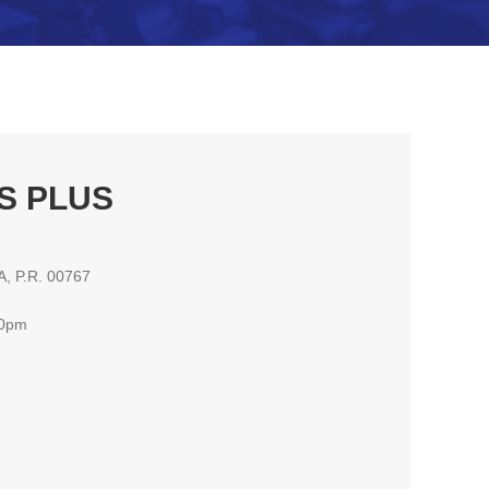
S PLUS
 P.R. 00767
00pm