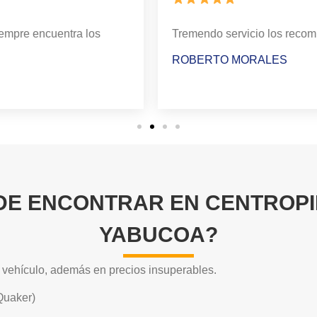
jores.
Muy bueno el trato excelent
ANNE VÁZQUEZ
DE ENCONTRAR EN CENTROPI
YABUCOA?
u vehículo, además en precios insuperables.
Quaker)