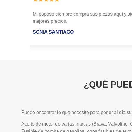
los
Tremendo servicio los recomiendo son los me
ROBERTO MORALES
¿QUÉ PUE
Puede encontrar lo que necesite para poner al día s
Aceite de motor de varias marcas (Brava, Valvoline, 
Fusible de bomba de gasolina, otros fusibles de auto